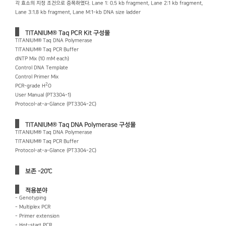
각 효소의 지정 조건으로 증폭하였다. Lane 1: 0.5 kb fragment, Lane 2：1 kb fragment,
Lane 3：1.8 kb fragment, Lane M：1-kb DNA size ladder
TITANIUM® Taq PCR Kit 구성물
TITANIUM® Taq DNA Polymerase
TITANIUM® Taq PCR Buffer
dNTP Mix (10 mM each)
Control DNA Template
Control Primer Mix
2
PCR-grade H
O
User Manual (PT3304-1)
Protocol-at-a-Glance (PT3304-2C)
TITANIUM® Taq DNA Polymerase 구성물
TITANIUM® Taq DNA Polymerase
TITANIUM® Taq PCR Buffer
Protocol-at-a-Glance (PT3304-2C)
보존 -20℃
적용분야
- Genotyping
- Multiplex PCR
- Primer extension
- Hot-start PCR