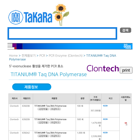
Home
>
전제품보기
>
PCR
>
PCR Enzyme (Clontech)
> TITANIUM® Taq DNA
Polymerase
5＇-exonuclease 활성을 제거한 PCR 효소
TITANIUM® Taq DNA Polymerase
가격
사용자매뉴
제조사
제품코드
제품명
용량
비고
(부가세별도)
얼
Clontech
639208
TITANIUM® Taq DNA Polymerase
100 회
357,000원
Clontech
639209
TITANIUM® Taq DNA Polymerase
500 회
1,479,000
원
Clontech
639242
TITANIUM® Taq DNA Polymerase
1,000 회
2,539,000
원