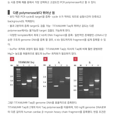
는 시중 판매 제품 중에서 가장 강력하고 고감도인 PCR polymerase라고 할 수 있다.
다른 polymerase보다 뛰어난 점
- 보다 적은 PCR cycle로 target을 증폭- cycle 수가 적어도 되므로 실험시간이 단축되고
background도 억제된다.
- 불과 2분자의 증폭 target도 검출 가능- TITANIUM® Taq의 뛰어난 감도는 다른
polymerase에서는 불가능한 target 검출도 가능하게 한다.
- 다양한 template에서 최대 2 kb의 DNA fragment를 증폭- 일반적인 존재량인 cDNA나 단
순한 구조의 genome DNA를 증폭 할 경우, 4 kb 정도까지의 fragment를 쉽게 증폭할 수 있
다.
- buffer 최적화 과정이 필요 없음- TITANIUM® Taq는 타사의 Taq에 비해 훨씬 광범위한
Mg2+ 농도를 허용하므로 별도의 buffer 최적화가 필요하지 않다.
그림1 TITANIUM® Taq은 genome DNA를 효율적으로 증폭한다.
TITANIUM® Taq과 2개의 타사 Taq polymerase를 이용하여, 100 ng의 genome DNA로부
터 다른 길이의 human cardiac β-myosin heavy chain fragment를 증폭했다. 반응 조건은