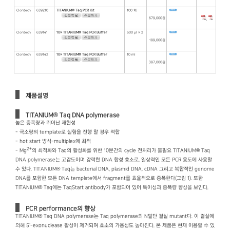
Clontech
639210
TITANIUM® Taq PCR Kit
100 회
679,000원
,
Clontech
639141
10× TITANIUM® Taq PCR Buffer
600 μl × 2
189,000원
Clontech
639142
10× TITANIUM® Taq PCR Buffer
10 ml
387,000원
제품설명
TITANIUM® Taq DNA polymerase
높은 증폭량과 뛰어난 재현성
- 극소량의 template로 실험을 진행 할 경우 적합
- hot start 방식-multiplex에 최적
2+
- Mg
의 최적화와 Taq의 활성화를 위한 10분간의 cycle 전처리가 불필요
TITANIUM® Taq
DNA polymerase는 고감도이며 강력한 DNA 합성 효소로, 일상적인 모든 PCR 용도에 사용할
수 있다. TITANIUM® Taq는 bacterial DNA, plasmid DNA, cDNA 그리고 복합적인 genome
DNA를 포함한 모든 DNA template에서 fragment를 효율적으로 증폭한다(그림 1). 또한
TITANIUM® Taq에는 TaqStart antibody가 포함되어 있어 특이성과 증폭량 향상을 보인다.
PCR performance의 향상
TITANIUM® Taq DNA polymerase는 Taq polymerase의 N말단 결실 mutant다. 이 결실에
의해 5'-exonuclease 활성이 제거되며 효소의 가용성도 높아진다. 본 제품은 현재 이용할 수 있