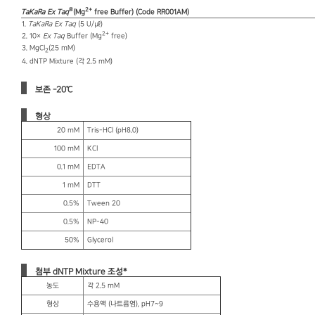
®
2+
TaKaRa Ex Taq
(Mg
free Buffer) (Code RR001AM)
1.
TaKaRa Ex Taq
(5 U/㎕)
2+
2. 10×
Ex Taq
Buffer (Mg
free)
3. MgCl
(25 mM)
2
4. dNTP Mixture (각 2.5 mM)
보존 -20℃
형상
20 mM
Tris-HCl (pH8.0)
100 mM
KCl
0.1 mM
EDTA
1 mM
DTT
0.5%
Tween 20
0.5%
NP-40
50%
Glycerol
첨부 dNTP Mixture 조성*
농도
각 2.5 mM
형상
수용액 (나트륨염), pH7~9