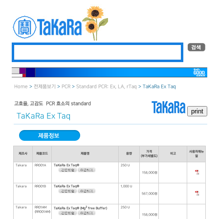
Home
>
전제품보기
>
PCR
>
Standard PCR: Ex, LA, rTaq
> TaKaRa Ex Taq
고효율, 고감도 – PCR 효소의 standard
TaKaRa Ex Taq
가격
사용자매뉴
제조사
제품코드
제품명
용량
비고
(부가세별도)
얼
Takara
RR001A
TaKaRa Ex Taq®
250 U
158,000원
Takara
RR001B
TaKaRa Ex Taq®
1,000 U
567,000원
Takara
RR01AM
2
250 U
TaKaRa Ex Taq® (Mg
free Buffer)
(RR001AM)
158,000원