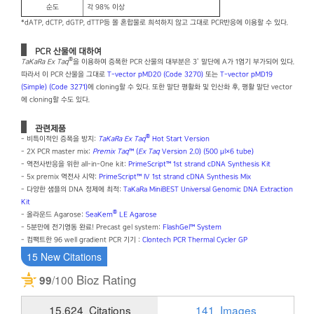
순도
각 98% 이상
*dATP, dCTP, dGTP, dTTP등 몰 혼합물로 희석하지 않고 그대로 PCR반응에 이용할 수 있다.
PCR 산물에 대하여
®
TaKaRa Ex Taq
을 이용하여 증폭한 PCR 산물의 대부분은 3’ 말단에 A가 1염기 부가되어 있다.
따라서 이 PCR 산물을 그대로
T-vector pMD20 (Code 3270)
또는
T-vector pMD19
(Simple) (Code 3271)
에 cloning할 수 있다. 또한 말단 평활화 및 인산화 후, 평활 말단 vector
에 cloning할 수도 있다.
관련제품
®
- 비특이적인 증폭을 방지:
TaKaRa Ex Taq
Hot Start Version
- 2X PCR master mix:
Premix Taq
™ (
Ex Taq
Version 2.0) (500 μl×6 tube)
- 역전사반응을 위한 all-in-One kit:
PrimeScript™ 1st strand cDNA Synthesis Kit
- 5x premix 역전사 시약:
PrimeScript™ IV 1st strand cDNA Synthesis Mix
- 다양한 샘플의 DNA 정제에 최적:
TaKaRa MiniBEST Universal Genomic DNA Extraction
Kit
®
- 올라운드 Agarose:
SeaKem
LE Agarose
- 5분만에 전기영동 완료! Precast gel system:
FlashGel™ System
- 컴팩트한 96 well gradient PCR 기기 :
Clontech PCR Thermal Cycler GP