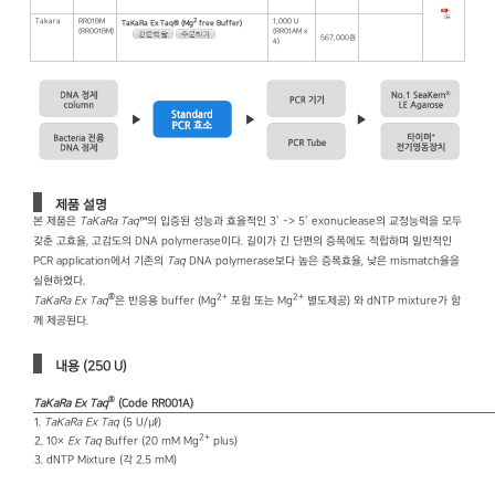
Takara
RR01BM
2
1,000 U
TaKaRa Ex Taq® (Mg
free Buffer)
(RR001BM)
(RR01AM x
567,000원
4)
제품 설명
본 제품은
TaKaRa Taq
™의 입증된 성능과 효율적인 3’ -> 5’ exonuclease의 교정능력을 모두
갖춘 고효율, 고감도의 DNA polymerase이다. 길이가 긴 단편의 증폭에도 적합하며 일반적인
PCR application에서 기존의
Taq
DNA polymerase보다 높은 증폭효율, 낮은 mismatch율을
실현하였다.
®
2+
2+
TaKaRa Ex Taq
은 반응용 buffer (Mg
포함 또는 Mg
별도제공) 와 dNTP mixture가 함
께 제공된다.
내용 (250 U)
®
TaKaRa Ex Taq
(Code RR001A)
1.
TaKaRa Ex Taq
(5 U/㎕)
2+
2. 10×
Ex Taq
Buffer (20 mM Mg
plus)
3. dNTP Mixture (각 2.5 mM)