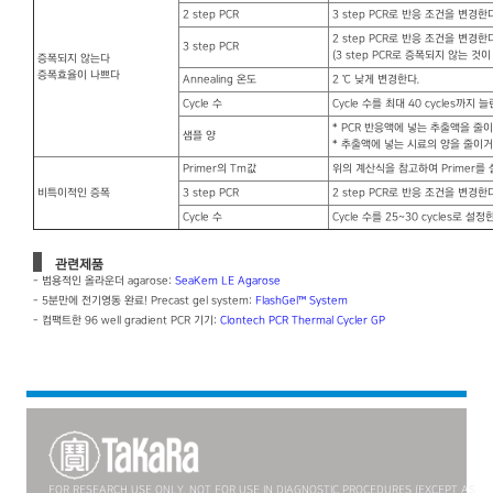
2 step PCR
3 step PCR로 반응 조건을 변경한다
2 step PCR로 반응 조건을 변경한다
3 step PCR
(3 step PCR로 증폭되지 않는 것이
증폭되지 않는다
증폭효율이 나쁘다
Annealing 온도
2 ℃ 낮게 변경한다.
Cycle 수
Cycle 수를 최대 40 cycles까지 늘
* PCR 반응액에 넣는 추출액을 줄
샘플 양
* 추출액에 넣는 시료의 양을 줄이거
Primer의 Tm값
위의 계산식을 참고하여 Primer를 
비특이적인 증폭
3 step PCR
2 step PCR로 반응 조건을 변경한다
Cycle 수
Cycle 수를 25~30 cycles로 설정
관련제품
- 범용적인 올라운더 agarose:
SeaKem LE Agarose
- 5분만에 전기영동 완료! Precast gel system:
FlashGel™ System
- 컴팩트한 96 well gradient PCR 기기:
Clontech PCR Thermal Cycler GP
FOR RESEARCH USE ONLY. NOT FOR USE IN DIAGNOSTIC PROCEDURES (EXCEPT AS