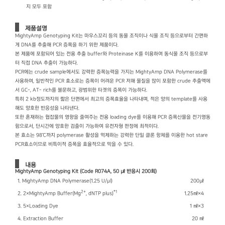
지 모두 포함
제품설명
MightyAmp Genotyping Kit는 마우스꼬리 등의 동물 조직이나 식물 조직 등으로부터 간편하
게 DNA를 추출해 PCR 증폭을 하기 위한 제품이다.
본 제품에 포함되어 있는 전용 추출 buffer와 Proteinase K를 이용하여 동식물 조직 등으로부
터 직접 DNA 추출이 가능하다.
PCR에는 crude sample에서도 강력한 증폭능력을 가지는 MightyAmp DNA Polymerase를
사용하여, 일반적인 PCR 효소로는 증폭이 어려운 PCR 저해 물질을 많이 포함한 crude 추출액에
서 GC-, AT- rich를 불문하고, 광범위한 타겟의 증폭이 가능하다.
특히 2 kb정도까지의 짧은 단편에서 최고의 증폭효율을 나타내며, 적은 양의 template를 사용
해도 양호한 반응성을 나타낸다.
또한 혼재하는 협잡물의 영향을 줄여주는 전용 loading dye를 이용해 PCR 증폭산물을 전기영동
함으로서, 단시간에 양호한 검출이 가능하여 유전자형 판정에 최적이다.
본 효소는 98℃까지 polymerase 활성을 억제하는 강력한 단일 클론 항체를 이용한 hot stare
PCR효소이므로 비특이적 증폭을 효율적으로 막을 수 있다.
내용
MightyAmp Genotyping Kit (Code R074A, 50 ㎕ 반응시 200회)
1. MightyAmp DNA Polymerase(1.25 U/μl)
200㎕
2+
*1
2. 2×MightyAmp Buffer(Mg
, dNTP plus)
1.25㎖×4
3. 5×Loading Dye
1 ㎖×3
4. Extraction Buffer
20 ㎖