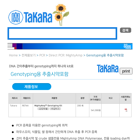
Home
>
전제품보기
>
PCR
>
Direct PCR: MightyAmp
> Genotyping용 추출시약포함
DNA 간이추출부터 genotyping까지 하나의 kit로
Genotyping용 추출시약포함
가격
사용자매뉴
제조사
제품코드
제품명
용량
비고
(부가세별도)
얼
Takara
R074A
MightyAmp™ Genotyping Kit
200 회
541,000원
PCR 증폭을 이용한 genotyping에 최적
마우스꼬리, 식물잎, 쌀 등에서 간단하게 DNA 추출 후 PCR 증폭
간이 추출시약 및 crude 샘플전용 MightyAmp DNA Polymerase, 전용 loading dye까