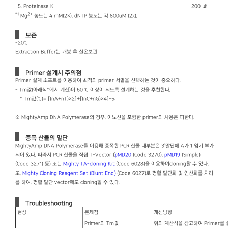
5. Proteinase K
200 ㎕
*1
2+
Mg
농도는 4 mM(2×), dNTP 농도는 각 800uM (2x).
보존
-20℃
Extraction Buffer는 개봉 후 실온보관
Primer 설계시 주의점
Primer 설계 소프트를 이용하여 최적의 primer 서열을 선택하는 것이 중요하다.
- Tm값(아래식*에서 계산)이 60 ℃ 이상이 되도록 설계하는 것을 추천한다.
* Tm값(℃)= [(nA＋nT)×2]＋[(nC＋nG)×4]-5
※ MightyAmp DNA Polymerase의 경우, 이노신을 포함한 primer의 사용은 피한다.
증폭 산물의 말단
MightyAmp DNA Polymerase를 이용해 증폭한 PCR 산물 대부분은 3＇말단에 A가 1 염기 부가
되어 있다. 따라서 PCR 산물을 직접 T-Vector (
pMD20
(Code 3270),
pMD19
(Simple)
(Code 3271) 등) 또는
Mighty TA-cloning Kit
(Code 6028)을 이용하여cloning할 수 있다.
또,
Mighty Cloning Reagent Set (Blunt End)
(Code 6027)로 평활 말단화 및 인산화를 처리
를 하여, 평활 말단 vector에도 cloning할 수 있다.
Troubleshooting
현상
문제점
개선방향
Primer의 Tm값
위의 계산식을 참고하여 Primer를 