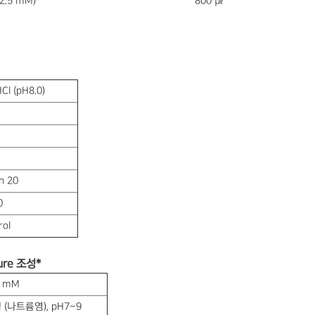
 2.5 mM)
800 ㎕
HCl (pH8.0)
n 20
0
rol
ure 조성*
5 mM
(나트륨염), pH7~9