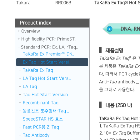
Takara
RR006B
TaKaRa Ex Taq® Hot S
Product index
Overview
High fidelity PCR: PrimeST..
Standard PCR: Ex, LA, rTaq..
제품설명
TaKaRa Ex Premier™ DN..
®
TaKaRa Ex Taq
은
Ex Taq Hot Start Versi..
본 제품은
TaKaRa Ex
TaKaRa Ex Taq
다. 따라서 PCR cyc
LA Taq Hot Start Versi..
Anti-
Taq
antibody는
LA Taq
을 그대로 사용한다.
Taq Hot Start Version
Recombinant Taq
내용 (250 U)
동결건조 분주형태-Taq ..
TaKaRa Ex Taq Hot 
SpeedSTAR HS 효소
1. TaKaRa Ex Taq H
Fast PCR용 Z-Taq
2. 10×
Ex Taq
Buffe
Taq Antibody