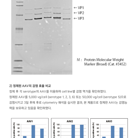
2) 정제된 AAV의 감염 효율 비교
정제 후 각 serotype의 AAV를 이용하여 cell line별 감염 역가를 확인하였다.
정제된 AAV를 5,000 vg/cell (serotype 1, 2, 3, 6) 또는 50,000 vg/cell (serotype 5)으로
감염시키고 3일 후에 후로 cytometry 해석을 실시한 결과, 본 제품으로 정제한 AAV는 감염능
력을 보유하고 있음을 확인하였다.